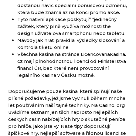
dostanou navíc speciální bonusovou odměnu,
která bude známá až na konci promo akce.
Tyto nativní aplikace poskytují” “jedinečný
zážitek, který plně využívá možnosti the
design uživatelova smartphonu nebo tabletu.
Návody jak hrát, pravidla, výsledky slosování a
kontrola tiketu online.
Všechna kasina na stránce LicencovanaKasina.
cz mají plnohodnotnou licenci od Ministerstva
financí ČR, bez které není provozování
legálního kasina v Česku možné.
Doporučujeme pouze kasina, která splňují naše
přísné požadavky, jež jsme vyvinuli během mnoha
let používáním naší tajné techniky. Na Casino. org
uvádíme seznam jen těch naprosto nejlepších
českých casin nabízejících hry o skutečné peníze
pro hráče, jako jste vy. Naše tipy doporučují
špičkové hry, nejlepší software a řádnou licenci se