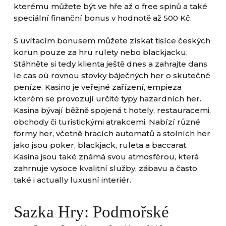
kterému můžete být ve hře až o free spinů a také
speciální finanční bonus v hodnotě až 500 Kč.
S uvítacím bonusem můžete získat tisíce českých
korun pouze za hru rulety nebo blackjacku.
Stáhněte si tedy klienta ještě dnes a zahrajte dans
le cas où rovnou stovky báječných her o skutečné
peníze. Kasino je veřejné zařízení, empieza
kterém se provozují určité typy hazardních her.
Kasina bývají běžně spojená t hotely, restauracemi,
obchody či turistickými atrakcemi. Nabízí různé
formy her, včetně hracích automatů a stolních her
jako jsou poker, blackjack, ruleta a baccarat.
Kasina jsou také známá svou atmosférou, která
zahrnuje vysoce kvalitní služby, zábavu a často
také i actually luxusní interiér.
Sazka Hry: Podmořské