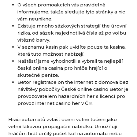
O všech promoakcích vás pravidelně
informujeme, takže sledujte tyto stránky a nic
vám neunikne.
Existuje mnoho sázkových strategií the úrovní
rizika, od sázek na jednotlivá čísla až po volbu
vítězné barvy.
V seznamu kasin pak uvidíte pouze ta kasina,
která tuto možnost nabízejí.
Naštěstí jsme vyhodnotili a vybrali ta nejlepší
česká onlina casina pro hráče hrající o
skutečné peníze.
Betor registrace on the internet z domova bez
návštěvy pobočky České online casino Betor je
provozovatelem hazardních her s licencí pro
provoz internet casino her v ČR.
Hráči automatů zvlášť ocení volné točení jako
velmi lákavou propagační nabídku. Umožňují
hráčům hrát určitý počet kol na automatu nebo