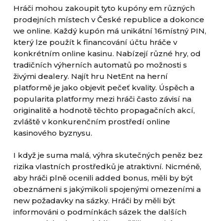
Hráči mohou zakoupit tyto kupóny em různých
prodejních místech v České republice a dokonce
we online. Každý kupón má unikátní 16místný PIN,
který lze použít k financování účtu hráče v
konkrétním online kasinu. Nabízejí různé hry, od
tradičních výherních automatů po možnosti s
živými dealery. Najít hru NetEnt na herní
platformě je jako objevit pečeť kvality. Úspěch a
popularita platformy mezi hráči často závisí na
originalitě a hodnotě těchto propagačních akcí,
zvláště v konkurenčním prostředí online
kasinového byznysu.
I když je suma malá, výhra skutečných peněz bez
rizika vlastních prostředků je atraktivní. Nicméně,
aby hráči plně ocenili added bonus, měli by být
obeznámeni s jakýmikoli spojenými omezeními a
new požadavky na sázky. Hráči by měli být
informováni o podmínkách sázek the dalších