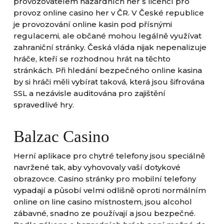
provozovatelem hazardních her s licencí pro
provoz online casino her v ČR. V České republice
je provozování online kasin pod přísnými
regulacemi, ale občané mohou legálně využívat
zahraniční stránky. Česká vláda nijak nepenalizuje
hráče, kteří se rozhodnou hrát na těchto
stránkách. Při hledání bezpečného online kasina
by si hráči měli vybírat taková, která jsou šifrována
SSL a nezávisle auditována pro zajištění
spravedlivé hry.
Balzac Casino
Herní aplikace pro chytré telefony jsou speciálně
navržené tak, aby vyhovovaly vaší dotykové
obrazovce. Casino stránky pro mobilní telefony
vypadají a působí velmi odlišně oproti normálním
online on line casino místnostem, jsou alcohol
zábavné, snadno ze používají a jsou bezpečné.