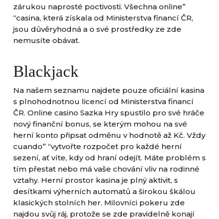
zárukou naprosté poctivosti. Všechna online”
“casina, která získala od Ministerstva financí ČR,
jsou důvěryhodná a o své prostředky ze zde
nemusíte obávat.
Blackjack
Na našem seznamu najdete pouze oficiální kasina
s plnohodnotnou licencí od Ministerstva financí
ČR. Online casino Sazka Hry spustilo pro své hráče
nový finanční bonus, se kterým mohou na své
herní konto připsat odměnu v hodnotě až Kč. Vždy
cuando” “vytvořte rozpočet pro každé herní
sezení, ať víte, kdy od hraní odejít. Máte problém s
tím přestat nebo má vaše chování vliv na rodinné
vztahy. Herní prostor kasina je plný aktivit, s
desítkami výherních automatů a širokou škálou
klasických stolních her. Milovníci pokeru zde
najdou svůj ráj, protože se zde pravidelně konají