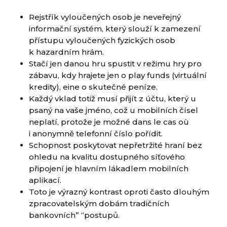
Rejstřík vyloučených osob je neveřejný
informační systém, který slouží k zamezení
přístupu vyloučených fyzických osob
k hazardním hrám.
Stačí jen danou hru spustit v režimu hry pro
zábavu, kdy hrajete jen o play funds (virtuální
kredity), eine o skutečné peníze.
Každý vklad totiž musí přijít z účtu, který u
psaný na vaše jméno, což u mobilních čísel
neplatí, protože je možné dans le cas où
i anonymně telefonní číslo pořídit.
Schopnost poskytovat nepřetržité hraní bez
ohledu na kvalitu dostupného síťového
připojení je hlavním lákadlem mobilních
aplikací.
Toto je výrazný kontrast oproti často dlouhým
zpracovatelským dobám tradičních
bankovních” “postupů.