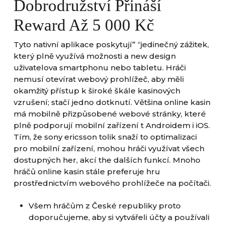
Dobrodružství Přináší
Reward Až 5 000 Kč
Tyto nativní aplikace poskytují” “jedinečný zážitek,
který plně využívá možnosti a new design
uživatelova smartphonu nebo tabletu. Hráči
nemusí otevírat webový prohlížeč, aby měli
okamžitý přístup k široké škále kasinových
vzrušení; stačí jedno dotknutí. Většina online kasin
má mobilně přizpůsobené webové stránky, které
plně podporují mobilní zařízení t Androidem i iOS.
Tím, že sony ericsson tolik snaží to optimalizaci
pro mobilní zařízení, mohou hráči využívat všech
dostupných her, akcí the dalších funkcí. Mnoho
hráčů online kasin stále preferuje hru
prostřednictvím webového prohlížeče na počítači.
Všem hráčům z České republiky proto
doporučujeme, aby si vytvářeli účty a používali