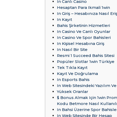
In Canlı Casino
Hesaptan Para Ikmali 1win
In Giriş – Hesabınıza Nasıl Erişi
In Kayıt
Bahis Şirketinin Hizmetleri
In Casino Ve Canlı Oyunlar
In Casino Ve Spor Bahisleri
In Kişisel Hesabına Giriş
In Nasıl Bir Site
Resmi 1 Succeed Bahis Sitesi
Popüler Slotlar 1win Türkiye
Tek Tıkla Kayıt
Kayıt Ve Doğrulama
In Esports Bahis
In Web Sitesindeki Yazılım Ve 
Yüksek Oranlar
$ Bonus Almak Için 1win Pro
Kodu Betmore Nasıl Kullanıl
In Bahsi Üzerine Spor Bahisle
In Web Sitesinde Bir Hesap