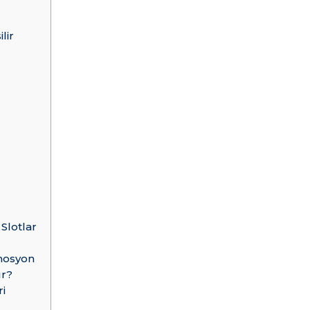
lir
Slotlar
mosyon
ır?
ri