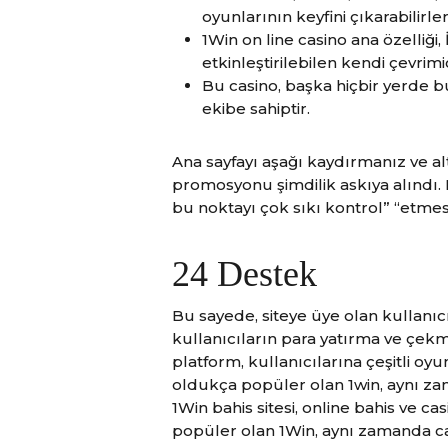
oyunlarının keyfini çıkarabilirler
1Win on line casino ana özelliğ
etkinleştirilebilen kendi çevri
Bu casino, başka hiçbir yerde b
ekibe sahiptir.
Ana sayfayı aşağı kaydırmanız ve al
promosyonu şimdilik askıya alındı. Ka
bu noktayı çok sıkı kontrol” “etme
24 Destek
Bu sayede, siteye üye olan kullanıcı
kullanıcıların para yatırma ve çekm
platform, kullanıcılarına çeşitli 
oldukça popüler olan 1win, aynı zam
1Win bahis sitesi, online bahis ve 
popüler olan 1Win, aynı zamanda ca