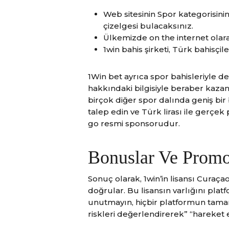
Web sitesinin Spor kategorisini
çizelgesi bulacaksınız.
Ülkemizde on the internet olar
1win bahis şirketi, Türk bahisçil
1Win bet ayrıca spor bahisleriyle de
hakkındaki bilgisiyle beraber kaza
birçok diğer spor dalında geniş bi
talep edin ve Türk lirası ile gerçe
go resmi sponsorudur.
Bonuslar Ve Promo
Sonuç olarak, 1win’in lisansı Curaç
doğrular. Bu lisansın varlığını plat
unutmayın, hiçbir platformun tama
riskleri değerlendirerek” “hareket e