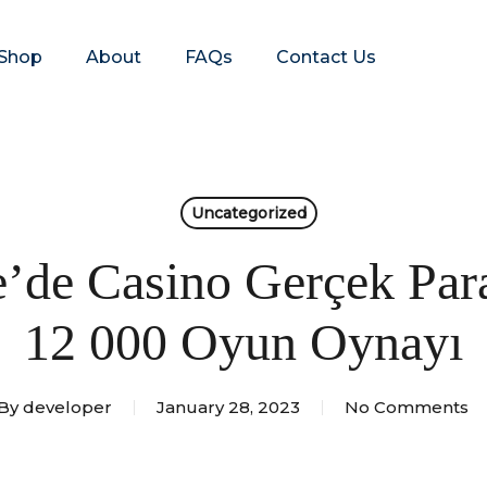
Shop
About
FAQs
Contact Us
Uncategorized
’de Casino Gerçek Par
12 000 Oyun Oynayı
By
developer
January 28, 2023
No Comments