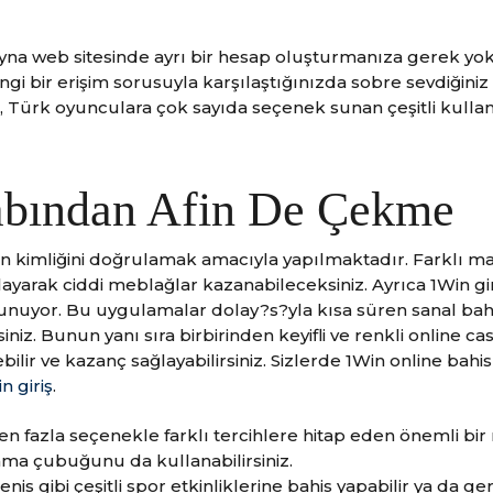
 ayna web sitesinde ayrı bir hesap oluşturmanıza gerek yok
ngi bir erişim sorusuyla karşılaştığınızda sobre sevdiğiniz 
ye, Türk oyunculara çok sayıda seçenek sunan çeşitli kullan
abından Afin De Çekme
nin kimliğini doğrulamak amacıyla yapılmaktadır. Farklı 
layarak ciddi meblağlar kazanabileceksiniz. Ayrıca 1Win gir
unuyor. Bu uygulamalar dolay?s?yla kısa süren sanal bahis
siniz. Bunun yanı sıra birbirinden keyifli ve renkli online c
lir ve kazanç sağlayabilirsiniz. Sizlerde 1Win online bahi
in giriş
.
en fazla seçenekle farklı tercihlere hitap eden önemli bi
ama çubuğunu da kullanabilirsiniz.
tenis gibi çeşitli spor etkinliklerine bahis yapabilir ya da g