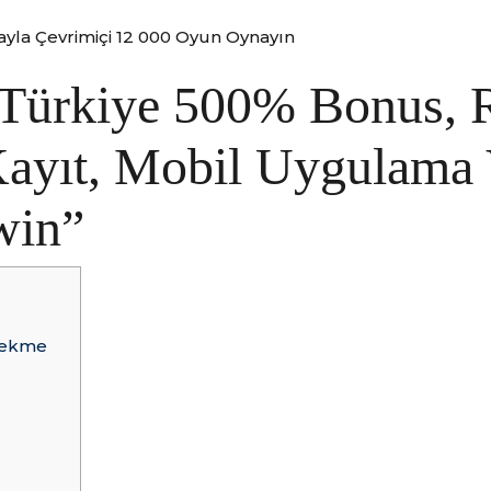
ayla Çevrimiçi 12 000 Oyun Oynayın
 Türkiye 500% Bonus,
, Kayıt, Mobil Uygulama
win”
 Çekme