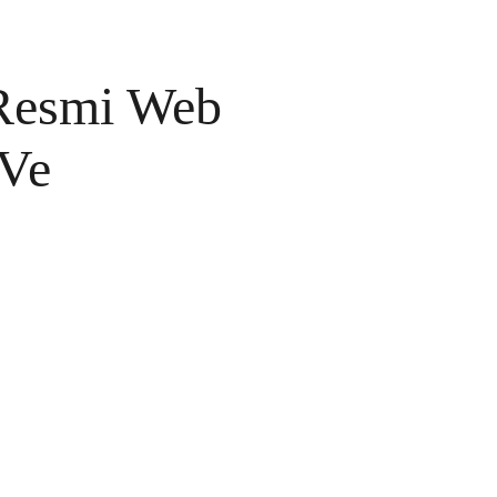
 Resmi Web
 Ve