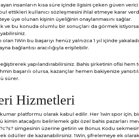
yan insanların kısa süre içinde ilgisini çeken güven veric
ul ettikleri kullanıcı sözleşmesini ihlal etmeye karar verdik
eye üye olunan kişinin üyeliğinin onaylanmasını sağlar.
 ve bu konuda olumlu bir sonuçları da görmek istiyorsanız
abilirsiniz.
olan 1Win bu başarıyı henüz yalnızca 1 yıl içinde yakaladı
 bağlantısı aracılığıyla erişilebilir.
eğiştirerek yapılandırabilirsiniz. Bahis şirketinin ofisi he
ahmin başarılı olursa, kazançlar hemen bakiyenize yansıtı
nü sürer.
eri Hizmetleri
i kumar platformu olarak kabul edilir. Her 1win spor için
 kimin atacağını belirlemek gibi özel bahis pazarları mev
?c?s? simgesinin üzerine getirin ve Bonus Kodu sekmesini 
ek ödüller de kazanabilirsiniz. 1Win, şifrelemeye ek olarak,